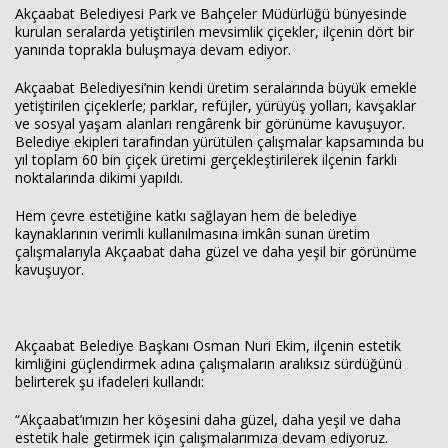
Akçaabat Belediyesi Park ve Bahçeler Müdürlüğü bünyesinde
kurulan seralarda yetiştirilen mevsimlik çiçekler, ilçenin dört bir
yanında toprakla buluşmaya devam ediyor.
Haberin Doğru Adresi.
Akçaabat Belediyesi’nin kendi üretim seralarında büyük emekle
yetiştirilen çiçeklerle; parklar, refüjler, yürüyüş yolları, kavşaklar
ve sosyal yaşam alanları rengârenk bir görünüme kavuşuyor.
Belediye ekipleri tarafından yürütülen çalışmalar kapsamında bu
yıl toplam 60 bin çiçek üretimi gerçekleştirilerek ilçenin farklı
noktalarında dikimi yapıldı.
Hem çevre estetiğine katkı sağlayan hem de belediye
kaynaklarının verimli kullanılmasına imkân sunan üretim
çalışmalarıyla Akçaabat daha güzel ve daha yeşil bir görünüme
kavuşuyor.
Akçaabat Belediye Başkanı Osman Nuri Ekim, ilçenin estetik
kimliğini güçlendirmek adına çalışmaların aralıksız sürdüğünü
belirterek şu ifadeleri kullandı:
“Akçaabat’ımızın her köşesini daha güzel, daha yeşil ve daha
estetik hale getirmek için çalışmalarımıza devam ediyoruz.