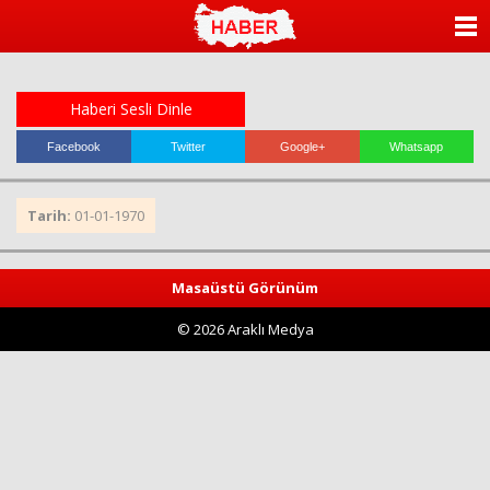
ANASAYFA
KATEGORİLER
Haberi Sesli Dinle
YAZARLAR
Facebook
Twitter
Google+
Whatsapp
ANKETLER
Tarih:
01-01-1970
FOTO GALERİ
Masaüstü Görünüm
VİDEO GALERİ
© 2026 Araklı Medya
KÜNYE
İLETİŞİM