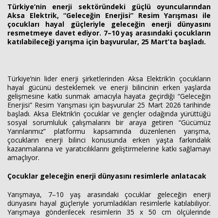
Türkiye’nin enerji sektöründeki güçlü oyuncularından
Aksa Elektrik, “Geleceğin Enerjisi” Resim Yarışması ile
çocukları hayal güçleriyle geleceğin enerji dünyasını
resmetmeye davet ediyor. 7–10 yaş arasındaki çocukların
Haberin Doğru Adresi.
katılabileceği yarışma için başvurular, 25 Mart’ta başladı.
Türkiye’nin lider enerji şirketlerinden Aksa Elektrik’in çocukların
hayal gücünü desteklemek ve enerji bilincinin erken yaşlarda
gelişmesine katkı sunmak amacıyla hayata geçirdiği “Geleceğin
Enerjisi” Resim Yarışması için başvurular 25 Mart 2026 tarihinde
başladı. Aksa Elektrik’in çocuklar ve gençler odağında yürüttüğü
sosyal sorumluluk çalışmalarını bir araya getiren “Gücümüz
Yarınlarımız” platformu kapsamında düzenlenen yarışma,
çocukların enerji bilinci konusunda erken yaşta farkındalık
kazanmalarına ve yaratıcılıklarını geliştirmelerine katkı sağlamayı
amaçlıyor.
Çocuklar geleceğin enerji dünyasını resimlerle anlatacak
Yarışmaya, 7–10 yaş arasındaki çocuklar geleceğin enerji
dünyasını hayal güçleriyle yorumladıkları resimlerle katılabiliyor.
Yarışmaya gönderilecek resimlerin 35 x 50 cm ölçülerinde