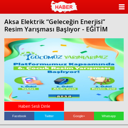
ANASAYFA
Aksa Elektrik “Geleceğin Enerjisi”
KATEGORİLER
Resim Yarışması Başlıyor - EĞİTİM
YAZARLAR
ANKETLER
FOTO GALERİ
VİDEO GALERİ
KÜNYE
İLETİŞİM
Haberi Sesli Dinle
Facebook
Twitter
Google+
Whatsapp