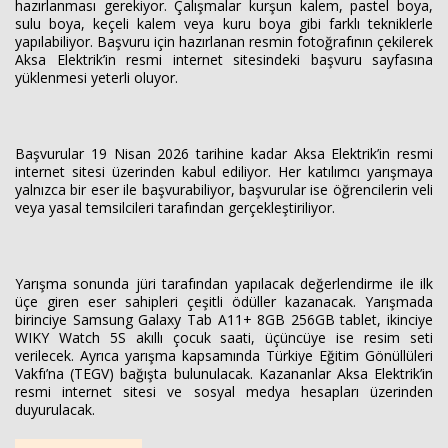
hazırlanması gerekiyor. Çalışmalar kurşun kalem, pastel boya,
sulu boya, keçeli kalem veya kuru boya gibi farklı tekniklerle
yapılabiliyor. Başvuru için hazırlanan resmin fotoğrafının çekilerek
Aksa Elektrik’in resmi internet sitesindeki başvuru sayfasına
yüklenmesi yeterli oluyor.
Başvurular 19 Nisan 2026 tarihine kadar Aksa Elektrik’in resmi
internet sitesi üzerinden kabul ediliyor. Her katılımcı yarışmaya
yalnızca bir eser ile başvurabiliyor, başvurular ise öğrencilerin veli
veya yasal temsilcileri tarafından gerçekleştiriliyor.
Yarışma sonunda jüri tarafından yapılacak değerlendirme ile ilk
üçe giren eser sahipleri çeşitli ödüller kazanacak. Yarışmada
birinciye Samsung Galaxy Tab A11+ 8GB 256GB tablet, ikinciye
WIKY Watch 5S akıllı çocuk saati, üçüncüye ise resim seti
verilecek. Ayrıca yarışma kapsamında Türkiye Eğitim Gönüllüleri
Vakfı’na (TEGV) bağışta bulunulacak. Kazananlar Aksa Elektrik’in
resmi internet sitesi ve sosyal medya hesapları üzerinden
duyurulacak.