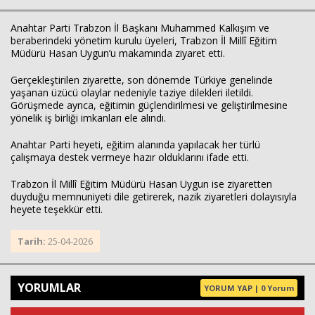
Anahtar Parti Trabzon İl Başkanı Muhammed Kalkışım ve
beraberindeki yönetim kurulu üyeleri, Trabzon İl Millî Eğitim
Haberin Doğru Adresi.
Müdürü Hasan Uygun’u makamında ziyaret etti.
Gerçekleştirilen ziyarette, son dönemde Türkiye genelinde
yaşanan üzücü olaylar nedeniyle taziye dilekleri iletildi.
Görüşmede ayrıca, eğitimin güçlendirilmesi ve geliştirilmesine
yönelik iş birliği imkanları ele alındı.
Anahtar Parti heyeti, eğitim alanında yapılacak her türlü
çalışmaya destek vermeye hazır olduklarını ifade etti.
Trabzon İl Millî Eğitim Müdürü Hasan Uygun ise ziyaretten
duyduğu memnuniyeti dile getirerek, nazik ziyaretleri dolayısıyla
heyete teşekkür etti.
Tarih:
25-04-2026
YORUMLAR
YORUM YAP | 0 Yorum