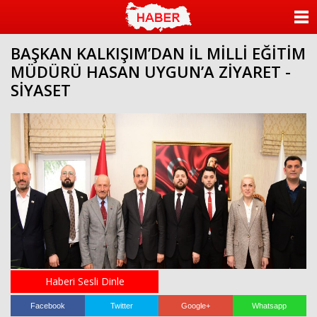
ANASAYFA
BAŞKAN KALKIŞIM’DAN İL MİLLİ EĞİTİM
KATEGORİLER
MÜDÜRÜ HASAN UYGUN’A ZİYARET -
SİYASET
YAZARLAR
ANKETLER
FOTO GALERİ
VİDEO GALERİ
KÜNYE
İLETİŞİM
Haberi Sesli Dinle
Facebook
Twitter
Google+
Whatsapp