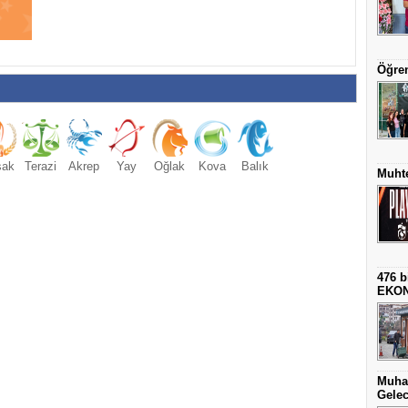
Öğren
şak
Terazi
Akrep
Yay
Oğlak
Kova
Balık
Muhte
476 b
EKO
Muha
Gelec