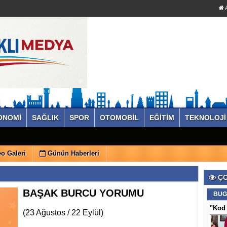
A
ONOMİ
SAĞLIK
SPOR
OTOMOBİL
EĞİTİM
TEKNOLOJİ
o Galeri
Günün Haberleri
ÇO
BAŞAK BURCU YORUMU
BUG
"Kod 
(23 Ağustos / 22 Eylül)