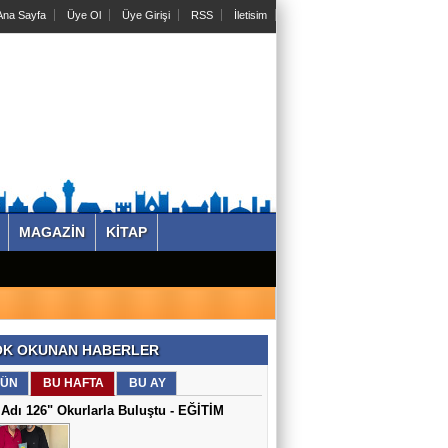
na Sayfa
Üye Ol
Üye Girişi
RSS
İletisim
MAGAZİN
KİTAP
K OKUNAN HABERLER
ÜN
BU HAFTA
BU AY
Adı 126" Okurlarla Buluştu - EĞİTİM