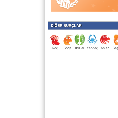
DİĞER BURÇLAR
Koç
Boğa
İkizler
Yengeç
Aslan
Ba