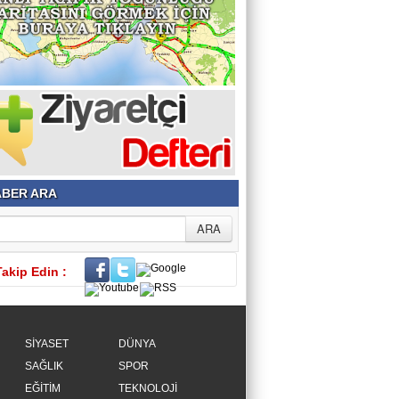
BER ARA
Takip Edin :
SİYASET
DÜNYA
SAĞLIK
SPOR
EĞİTİM
TEKNOLOJİ