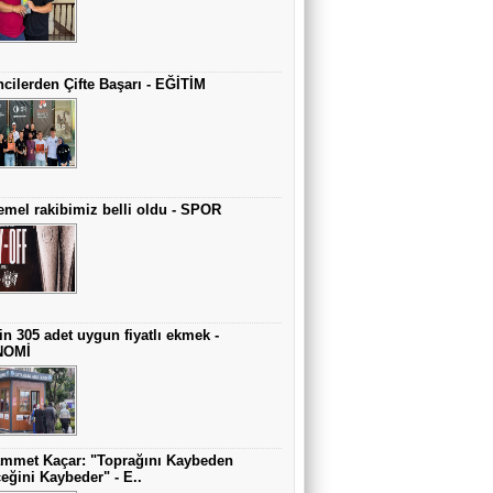
cilerden Çifte Başarı - EĞİTİM
mel rakibimiz belli oldu - SPOR
in 305 adet uygun fiyatlı ekmek -
NOMİ
mmet Kaçar: "Toprağını Kaybeden
eğini Kaybeder" - E..