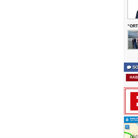
“ORT
SO
HAB