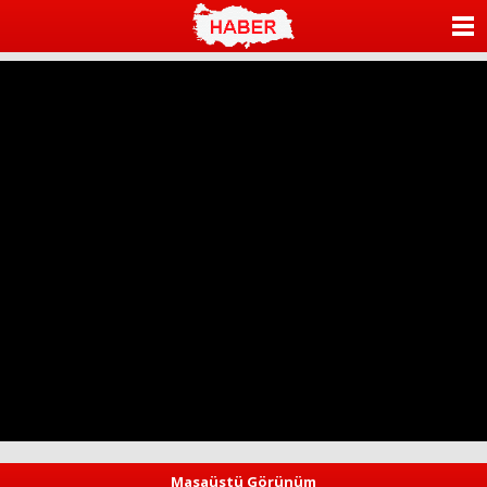
ANASAYFA
KATEGORİLER
YAZARLAR
ANKETLER
FOTO GALERİ
VİDEO GALERİ
KÜNYE
İLETİŞİM
Masaüstü Görünüm