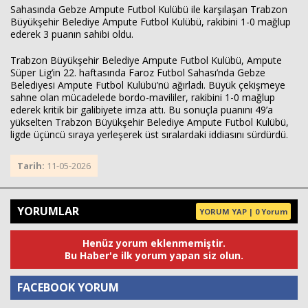
Sahasında Gebze Ampute Futbol Kulübü ile karşılaşan Trabzon
Büyükşehir Belediye Ampute Futbol Kulübü, rakibini 1-0 mağlup
ederek 3 puanın sahibi oldu.
Haberin Doğru Adresi.
Trabzon Büyükşehir Belediye Ampute Futbol Kulübü, Ampute
Süper Lig’in 22. haftasında Faroz Futbol Sahası’nda Gebze
Belediyesi Ampute Futbol Kulübü’nü ağırladı. Büyük çekişmeye
sahne olan mücadelede bordo-mavililer, rakibini 1-0 mağlup
ederek kritik bir galibiyete imza attı. Bu sonuçla puanını 49’a
yükselten Trabzon Büyükşehir Belediye Ampute Futbol Kulübü,
ligde üçüncü sıraya yerleşerek üst sıralardaki iddiasını sürdürdü.
Tarih:
11-05-2026
YORUMLAR
YORUM YAP | 0 Yorum
Henüz yorum eklenmemiştir.
Bu Haber'e ilk yorum yapan siz olun.
FACEBOOK YORUM