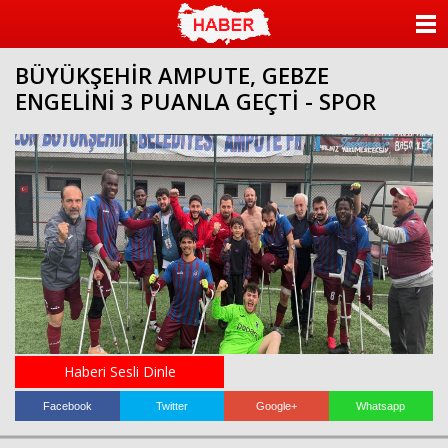
ANASAYFA
BÜYÜKŞEHİR AMPUTE, GEBZE
KATEGORİLER
ENGELİNİ 3 PUANLA GEÇTİ - SPOR
YAZARLAR
ANKETLER
FOTO GALERİ
VİDEO GALERİ
KÜNYE
İLETİŞİM
Haberi Sesli Dinle
Facebook
Twitter
Google+
Whatsapp