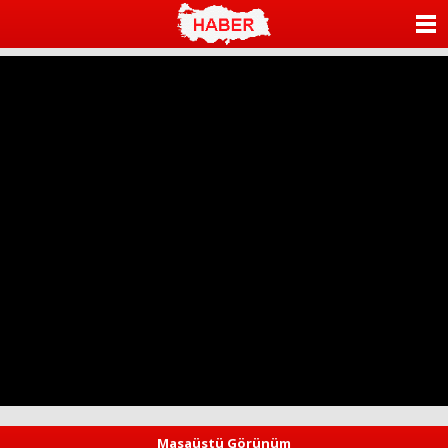
ANASAYFA
KATEGORİLER
YAZARLAR
ANKETLER
FOTO GALERİ
VİDEO GALERİ
KÜNYE
İLETİŞİM
Masaüstü Görünüm