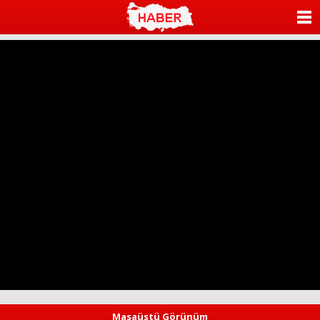
ANASAYFA
KATEGORİLER
YAZARLAR
ANKETLER
FOTO GALERİ
VİDEO GALERİ
KÜNYE
İLETİŞİM
Masaüstü Görünüm