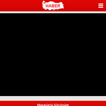
ANASAYFA
KATEGORİLER
YAZARLAR
ANKETLER
FOTO GALERİ
VİDEO GALERİ
KÜNYE
İLETİŞİM
Masaüstü Görünüm