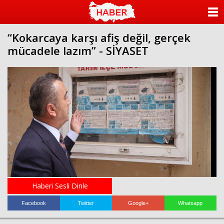
ANASAYFA
“Kokarcaya karşı afiş değil, gerçek
KATEGORİLER
mücadele lazım” - SİYASET
YAZARLAR
ANKETLER
FOTO GALERİ
VİDEO GALERİ
KÜNYE
İLETİŞİM
Haberi Sesli Dinle
Facebook
Twitter
Google+
Whatsapp