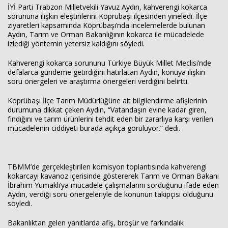
İYİ Parti Trabzon Milletvekili Yavuz Aydın, kahverengi kokarca
sorununa ilişkin eleştirilerini Köprübaşı ilçesinden yineledi. İlçe
ziyaretleri kapsamında Köprübaşı’nda incelemelerde bulunan
Aydın, Tarım ve Orman Bakanlığının kokarca ile mücadelede
Haberin Doğru Adresi.
izlediği yöntemin yetersiz kaldığını söyledi.
Kahverengi kokarca sorununu Türkiye Büyük Millet Meclisi’nde
defalarca gündeme getirdiğini hatırlatan Aydın, konuya ilişkin
soru önergeleri ve araştırma önergeleri verdiğini belirtti.
Köprübaşı İlçe Tarım Müdürlüğüne ait bilgilendirme afişlerinin
durumuna dikkat çeken Aydın, “Vatandaşın evine kadar giren,
fındığını ve tarım ürünlerini tehdit eden bir zararlıya karşı verilen
mücadelenin ciddiyeti burada açıkça görülüyor.” dedi.
TBMM’de gerçekleştirilen komisyon toplantısında kahverengi
kokarcayı kavanoz içerisinde göstererek Tarım ve Orman Bakanı
İbrahim Yumaklı’ya mücadele çalışmalarını sorduğunu ifade eden
Aydın, verdiği soru önergeleriyle de konunun takipçisi olduğunu
söyledi.
Bakanlıktan gelen yanıtlarda afiş, broşür ve farkındalık