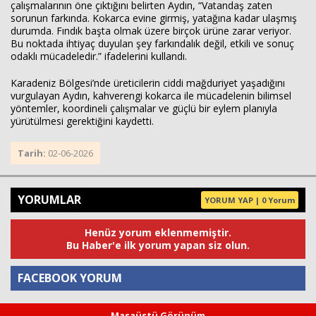
çalışmalarının öne çıktığını belirten Aydın, “Vatandaş zaten
sorunun farkında. Kokarca evine girmiş, yatağına kadar ulaşmış
durumda. Fındık başta olmak üzere birçok ürüne zarar veriyor.
Bu noktada ihtiyaç duyulan şey farkındalık değil, etkili ve sonuç
odaklı mücadeledir.” ifadelerini kullandı.
Karadeniz Bölgesi’nde üreticilerin ciddi mağduriyet yaşadığını
vurgulayan Aydın, kahverengi kokarca ile mücadelenin bilimsel
yöntemler, koordineli çalışmalar ve güçlü bir eylem planıyla
yürütülmesi gerektiğini kaydetti.
Tarih:
02-06-2026
YORUMLAR
YORUM YAP | 0 Yorum
Henüz yorum eklenmemiştir.
Bu Haber'e ilk yorum yapan siz olun.
FACEBOOK YORUM
Masaüstü Görünüm