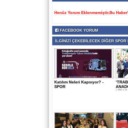
Henüz Yorum Eklenmemiştir.Bu Haber'e
FACEBOOK YORUM
İLGİNİZİ ÇEKEBİLECEK DİĞER SPOR H
Katılım Neleri Kapsıyor? -
‘TRA
SPOR
ANADO
KİTAB