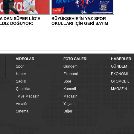
’DAN SÜPER LİG’E
BÜYÜKŞEHİR'İN YAZ SPOR
ILDIZ DOĞUYOR:
OKULLARI İÇİN GERİ SAYIM
N CAN - SPOR..
BAŞLADI - SP..
VİDEOLAR
FOTO GALERİ
HABERLER
Spor
Gündem
GÜNDEM
Haber
Ekonomi
EKONOMİ
Sağlık
Spor
OTOMOBİL
Çocuklar
Komedi
MAGAZİN
Tv ve Magazin
Magazin
Amatör
Yaşam
Sinema
Diğer