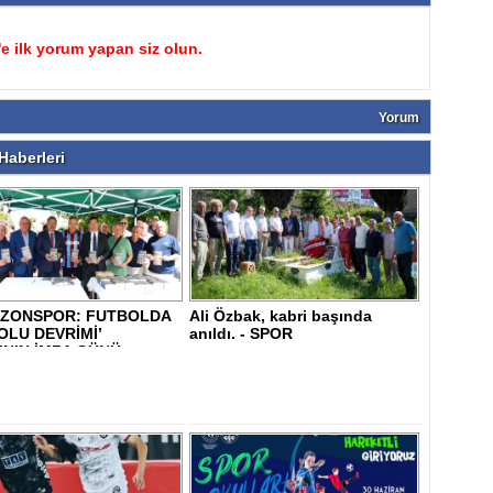
 ilk yorum yapan siz olun.
Yorum
aberleri
BZONSPOR: FUTBOLDA
Ali Özbak, kabri başında
LU DEVRİMİ’
anıldı. - SPOR
ININ İMZA GÜNÜ ..