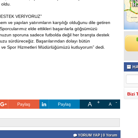
 oldu.
DESTEK VERİYORUZ”
em ve yapılan yatırımların karşılığı olduğunu dile getiren
porcularımız elde ettikleri başarılarla göğsümüzü
’umuzun sporuna sadece futbolda değil her branşta destek
muzu sürdüreceğiz. Başarılarından dolayı bütün
ik ve Spor Hizmetleri Müdürlüğümüzü kutluyorum” dedi.
HA
Bizi 
A
Paylaş
Paylaş
A
YORUM YAP | 0 Yorum