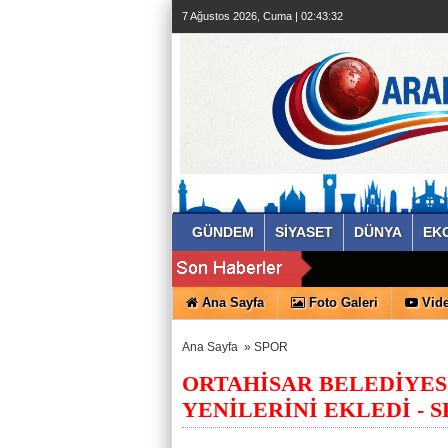
7 Ağustos 2026, Cuma | 02:43:32
GÜNDEM
SİYASET
DÜNYA
EK
Ana Sayfa
Foto Galeri
Vide
Ana Sayfa
»
SPOR
ORTAHİSAR BELEDİYES
YENİLERİNİ EKLEDİ - 