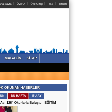
na Sayfa
Üye Ol
Üye Girişi
RSS
İletisim
MAGAZİN
KİTAP
K OKUNAN HABERLER
ÜN
BU HAFTA
BU AY
Adı 126" Okurlarla Buluştu - EĞİTİM