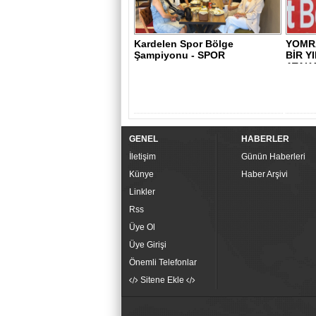
Kardelen Spor Bölge
YOMRA
Şampiyonu - SPOR
BİR Y
ATAKA
GENEL
HABERLER
İletişim
Günün Haberleri
Künye
Haber Arşivi
Linkler
Rss
Üye Ol
Üye Girişi
Önemli Telefonlar
Sitene Ekle