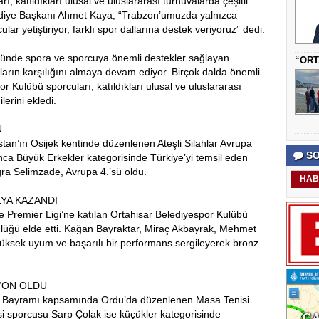
, katıldıkları ulusal ve uluslararası turnuvalarda çeşitli
elediye Başkanı Ahmet Kaya, “Trabzon’umuzda yalnızca
lar yetiştiriyor, farklı spor dallarına destek veriyoruz” dedi.
ünde spora ve sporcuya önemli destekler sağlayan
“ORT
mların karşılığını almaya devam ediyor. Birçok dalda önemli
 Kulübü sporcuları, katıldıkları ulusal ve uluslararası
erini ekledi.
U
stan’ın Osijek kentinde düzenlenen Ateşli Silahlar Avrupa
SO
a Büyük Erkekler kategorisinde Türkiye’yi temsil eden
ğra Selimzade, Avrupa 4.’sü oldu.
HAB
LYA KAZANDI
Premier Ligi’ne katılan Ortahisar Belediyespor Kulübü
lüğü elde etti. Kağan Bayraktar, Miraç Akbayrak, Mehmet
üksek uyum ve başarılı bir performans sergileyerek bronz
YON OLDU
or Bayramı kapsamında Ordu’da düzenlenen Masa Tenisi
i sporcusu Sarp Çolak ise küçükler kategorisinde