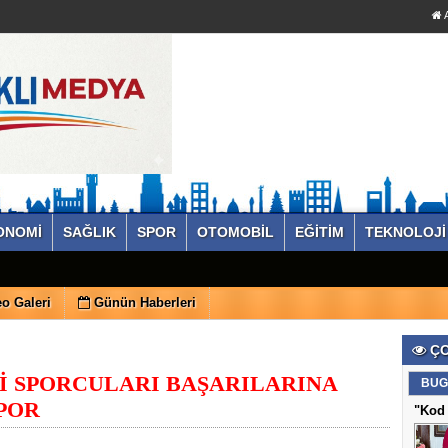
A
ONOMİ
SAĞLIK
SPOR
OTOMOBİL
EĞİTİM
TEKNOLOJİ
o Galeri
Günün Haberleri
ÇO
İ SPORCULARI BAŞARILARINA
BUG
SPOR
"Kod 