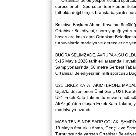
Ortahisar Belediyespor Kulübü sporcuları
dereceler etti. Sporcuları tebrik eden B
futbolda değil birçok branşta başarılı sporcu
Belediye Başkanı Ahmet Kaya’nın öncülüğ
Ortahisar Belediyesi, spora yaptığı yatırı
başarılara imza atan Ortahisar Belediyespor
turnuvalarda madalya ve derecelerine yenil
BUĞRA SELİMZADE, AVRUPA 4.SÜ OLD
9-15 Mayıs 2026 tarihleri arasında Hırvati
Şampiyonası’nda, 50 metre Serbest Tabanc
Ortahisar Belediyesi’nin milli sporcusu Bu
U21 ERKEK KATA TAKIMI BRONZ MADA
Uşak’ta düzenlenen Ümit Genç U21 Karate 
U21 Erkek Kata Takımı, turnuvada üçüncü
Ali Akgün’den oluşan Erkek Kata Takımı, y
madalyaya uzandı.
MASA TENİSİNDE SARP ÇOLAK, ŞAMPİ
19 Mayıs Atatürk’ü Anma, Gençlik ve Sp
Turnuvası’nda yarışan Ortahisar Belediyes