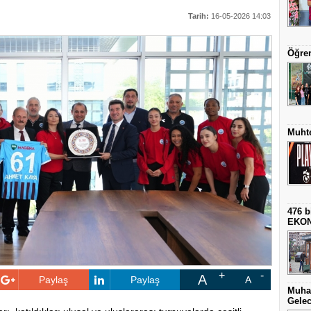
Tarih:
16-05-2026 14:03
Öğren
Muhte
476 b
EKO
A
Paylaş
Paylaş
A
Muha
Gelec