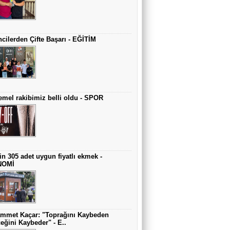
cilerden Çifte Başarı - EĞİTİM
mel rakibimiz belli oldu - SPOR
in 305 adet uygun fiyatlı ekmek -
NOMİ
mmet Kaçar: "Toprağını Kaybeden
eğini Kaybeder" - E..