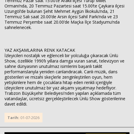
Temmuz Pazar saat 15.00’te Araklı ilçesi Turup Millet
Ormanı’nda, 20 Temmuz Pazartesi saat 15.00’te Çaykara ilçesi
Uzungöl’de bulunan Şehit Mehmet Aygün İlkokulu’nda, 21
Temmuz Salı saat 20.00’de Arsin ilçesi Sahil Parkı’nda ve 23
Temmuz Perşembe saat 20.00’de Maçka İlçe Stadyumu’nda
sahnelenecek.
YAZ AKŞAMLARINA RENK KATACAK
İzleyicileri nostaljik ve eğlenceli bir yolculuğa çıkaracak Ünlü
Show, özellikle 1990’lı yıllara damga vuran sanat, televizyon ve
sahne dünyasının unutulmaz isimlerini başarılı taklit
performanslarıyla yeniden canlandıracak. Canlı müzik, dans
gösterileri ve mizahi skeçlerle zenginleştirilen oyun, hem
yetişkinlere hem de çocuklara hitap eden renkli içeriğiyle
izleyicilere unutulmaz bir yaz akşamı yaşatmayı hedefliyor.
Trabzon Büyükşehir Belediyesi'nden yapılan açıklamada tüm
vatandaşlar, ücretsiz gerçekleştirilecek Ünlü Show gösterilerine
davet edildi.
Tarih:
01-07-2026