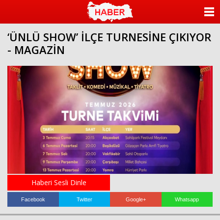
ANASAYFA
‘ÜNLÜ SHOW’ İLÇE TURNESİNE ÇIKIYOR
KATEGORİLER
- MAGAZİN
YAZARLAR
ANKETLER
FOTO GALERİ
VİDEO GALERİ
KÜNYE
İLETİŞİM
Haberi Sesli Dinle
Facebook
Twitter
Google+
Whatsapp