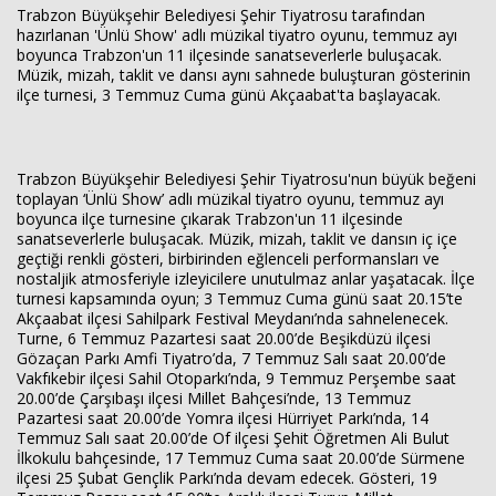
Trabzon Büyükşehir Belediyesi Şehir Tiyatrosu tarafından
hazırlanan 'Ünlü Show' adlı müzikal tiyatro oyunu, temmuz ayı
boyunca Trabzon'un 11 ilçesinde sanatseverlerle buluşacak.
Müzik, mizah, taklit ve dansı aynı sahnede buluşturan gösterinin
Haberin Doğru Adresi.
ilçe turnesi, 3 Temmuz Cuma günü Akçaabat'ta başlayacak.
Trabzon Büyükşehir Belediyesi Şehir Tiyatrosu'nun büyük beğeni
toplayan ‘Ünlü Show’ adlı müzikal tiyatro oyunu, temmuz ayı
boyunca ilçe turnesine çıkarak Trabzon'un 11 ilçesinde
sanatseverlerle buluşacak. Müzik, mizah, taklit ve dansın iç içe
geçtiği renkli gösteri, birbirinden eğlenceli performansları ve
nostaljik atmosferiyle izleyicilere unutulmaz anlar yaşatacak. İlçe
turnesi kapsamında oyun; 3 Temmuz Cuma günü saat 20.15’te
Akçaabat ilçesi Sahilpark Festival Meydanı’nda sahnelenecek.
Turne, 6 Temmuz Pazartesi saat 20.00’de Beşikdüzü ilçesi
Gözaçan Parkı Amfi Tiyatro’da, 7 Temmuz Salı saat 20.00’de
Vakfıkebir ilçesi Sahil Otoparkı’nda, 9 Temmuz Perşembe saat
20.00’de Çarşıbaşı ilçesi Millet Bahçesi’nde, 13 Temmuz
Pazartesi saat 20.00’de Yomra ilçesi Hürriyet Parkı’nda, 14
Temmuz Salı saat 20.00’de Of ilçesi Şehit Öğretmen Ali Bulut
İlkokulu bahçesinde, 17 Temmuz Cuma saat 20.00’de Sürmene
ilçesi 25 Şubat Gençlik Parkı’nda devam edecek. Gösteri, 19