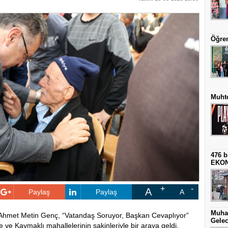
Öğren
Muhte
476 b
EKO
A
Paylaş
Paylaş
A
Muha
Ahmet Metin Genç, “Vatandaş Soruyor, Başkan Cevaplıyor”
Gelec
e Kaymaklı mahallelerinin sakinleriyle bir araya geldi.