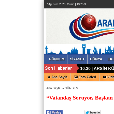
7 Ağustos 2026, Cuma | 13:25:39
GÜNDEM
SİYASET
DÜNYA
EK
ARSİN KÜ
10:30 |
Ana Sayfa
Foto Galeri
Vide
Ana Sayfa
»
GÜNDEM
“Vatandaş Soruyor, Başka