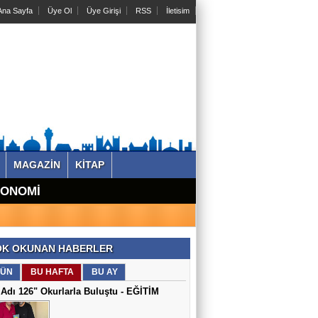
na Sayfa
Üye Ol
Üye Girişi
RSS
İletisim
MAGAZİN
KİTAP
KONOMİ
K OKUNAN HABERLER
ÜN
BU HAFTA
BU AY
Adı 126" Okurlarla Buluştu - EĞİTİM