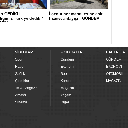
n GEDİKLİ:
İlçenin her mahallesine eşit
iğimiz Türkiye dedik!”
hizmet anlayışı - GÜNDEM
DEM..
VİDEOLAR
FOTO GALERİ
HABERLER
Spor
Gündem
GÜNDEM
Haber
Ekonomi
EKONOMİ
Sağlık
Spor
OTOMOBİL
Çocuklar
Komedi
MAGAZİN
Tv ve Magazin
Magazin
Amatör
Yaşam
Sinema
Diğer