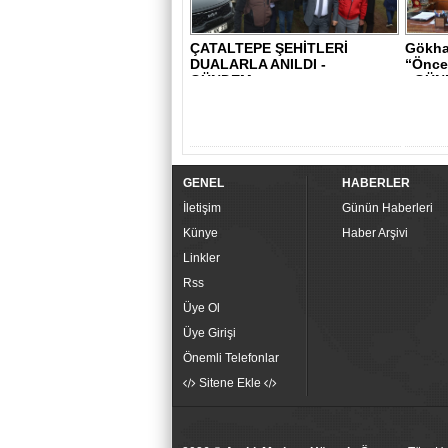
ÇATALTEPE ŞEHİTLERİ
Gökha
DUALARLA ANILDI -
“Öncel
GÜNDEM
- GÜN
GENEL
HABERLER
İletişim
Günün Haberleri
Künye
Haber Arşivi
Linkler
Rss
Üye Ol
Üye Girişi
Önemli Telefonlar
Sitene Ekle