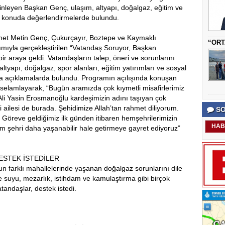
dinleyen Başkan Genç, ulaşım, altyapı, doğalgaz, eğitim ve
k konuda değerlendirmelerde bulundu.
et Metin Genç, Çukurçayır, Boztepe ve Kaymaklı
“ORT
ımıyla gerçekleştirilen “Vatandaş Soruyor, Başkan
r araya geldi. Vatandaşların talep, öneri ve sorunlarını
yapı, doğalgaz, spor alanları, eğitim yatırımları ve sosyal
a açıklamalarda bulundu. Programın açılışında konuşan
i selamlayarak, “Bugün aramızda çok kıymetli misafirlerimiz
Ali Yasin Erosmanoğlu kardeşimizin adını taşıyan çok
 ailesi de burada. Şehidimize Allah’tan rahmet diliyorum.
SO
e. Göreve geldiğimiz ilk günden itibaren hemşehrilerimizin
HAB
im şehri daha yaşanabilir hale getirmeye gayret ediyoruz”
ESTEK İSTEDİLER
un farklı mahallelerinde yaşanan doğalgaz sorunlarını dile
çme suyu, mezarlık, istihdam ve kamulaştırma gibi birçok
tandaşlar, destek istedi.