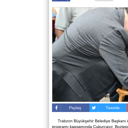
Paylaş
Tweetle
Trabzon Büyükşehir Belediye Başkanı 
programı kapsamında Çukurçayır, Boztepe v