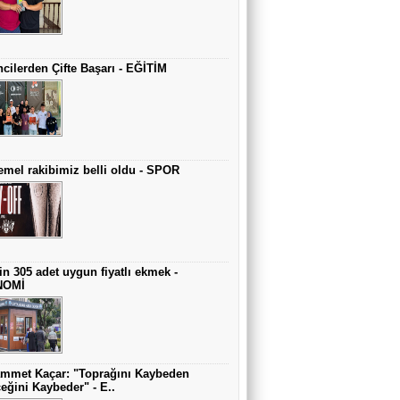
cilerden Çifte Başarı - EĞİTİM
mel rakibimiz belli oldu - SPOR
in 305 adet uygun fiyatlı ekmek -
NOMİ
mmet Kaçar: "Toprağını Kaybeden
eğini Kaybeder" - E..