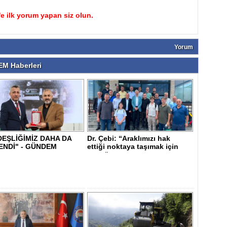
 ilk yorum yapan siz olun.
Yorum
M Haberleri
EŞLİĞİMİZ DAHA DA
Dr. Çebi: “Araklımızı hak
ENDİ" - GÜNDEM
ettiği noktaya taşımak için
var gü..