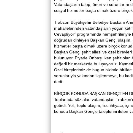
Vatandaşların talep, öneri ve sorunlarını 
sosyal hizmetler başta olmak üzere birço
Trabzon Büyükşehir Belediye Başkanı Ahm
mahallelerinden vatandaşların yoğun katıl
Cevaplıyor” programında hemşehrileriyle bi
doğrudan dinleyen Başkan Genç, ulaşım, alt
hizmetler başta olmak üzere birçok konud
Başkan Genç, şehit ailesi ve özel bireyler
bulunuyor. Piyade Onbaşı iken şehit olan 
değerli bir merkezde buluşuyoruz. Kıymetli
Özel bireylerimiz de bugün bizimle birlikt
sorunlarıyla yakından ilgilenmeye, bu kad
dedi.
BİRÇOK KONUDA BAŞKAN GENÇ’TEN D
Toplantıda söz alan vatandaşlar, Trabzon’
getirdi. Yol, toplu ulaşım, lise ihtiyacı, i
konuda Başkan Genç‘e taleplerini ileten va