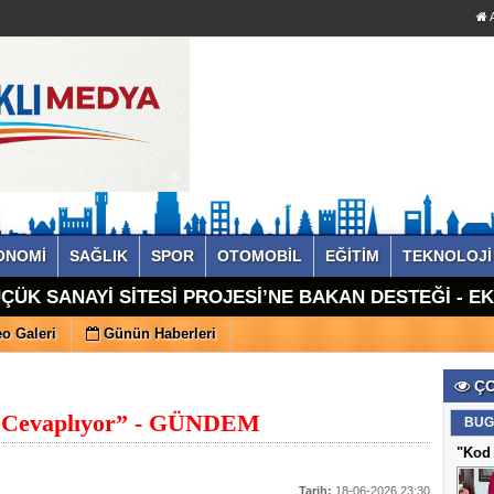
A
ONOMİ
SAĞLIK
SPOR
OTOMOBİL
EĞİTİM
TEKNOLOJİ
ÇÜK SANAYİ SİTESİ PROJESİ’NE BAKAN DESTEĞİ - E
o Galeri
Günün Haberleri
ÇO
n Cevaplıyor” - GÜNDEM
BUG
"Kod 
Tarih:
18-06-2026 23:30