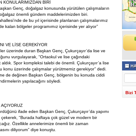
N KONULARIMIZDAN BİRİ
n Başkan Genç, doğalgaz konusunda yürütülen çalışmaların
 doğalgaz önemli gündem maddelerimizden biri.
llesi’nde de bu yıl içerisinde planlanan çalışmalarımız
e kalan bölgeler programımız içerisinde yer alıyor”
NI VE LİSE GEREKİYOR
pler üzerinde duran Başkan Genç, Çukurçayır’da lise ve
uğunu vurgulayarak, “Ortaokul ve lise çağındaki
t aldık. Spor kompleksi talebi de önemli. Çukurçayır’a lise
HA
Bu konu üzerinde çalışmalar yürütmemiz gerekiyor” dedi.
rine de değinen Başkan Genç, bölgenin bu konuda ciddi
endirmelerin yapılacağını söyledi.
Bizi 
E AÇIYORUZ
n sürdüğünü ifade eden Başkan Genç, Çukurçayır’da yapımı
çekerek, “Burada haftaya çok güzel ve modern bir
cağız. Özellikle annelerimize önemli bir zaman
asını diliyorum” diye konuştu.