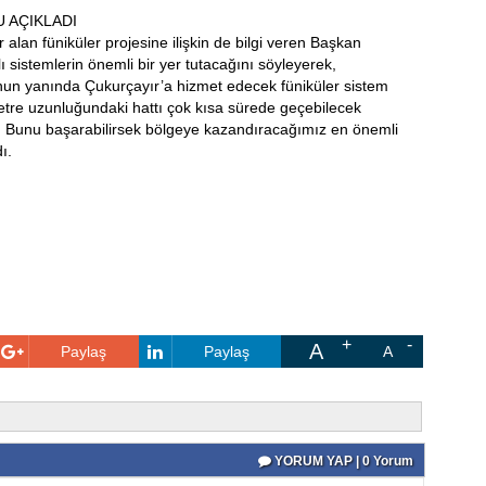
 AÇIKLADI
alan füniküler projesine ilişkin de bilgi veren Başkan
sistemlerin önemli bir yer tutacağını söyleyerek,
unun yanında Çukurçayır’a hizmet edecek füniküler sistem
etre uzunluğundaki hattı çok kısa sürede geçebilecek
uz. Bunu başarabilirsek bölgeye kazandıracağımız en önemli
ı.
A
Paylaş
Paylaş
A
YORUM YAP | 0 Yorum