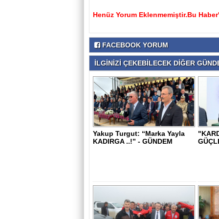
Henüz Yorum Eklenmemiştir.Bu Haber'e
FACEBOOK YORUM
İLGİNİZİ ÇEKEBİLECEK DİĞER GÜNDE
Yakup Turgut: “Marka Yayla
"KARD
KADIRGA ..!” - GÜNDEM
GÜÇL