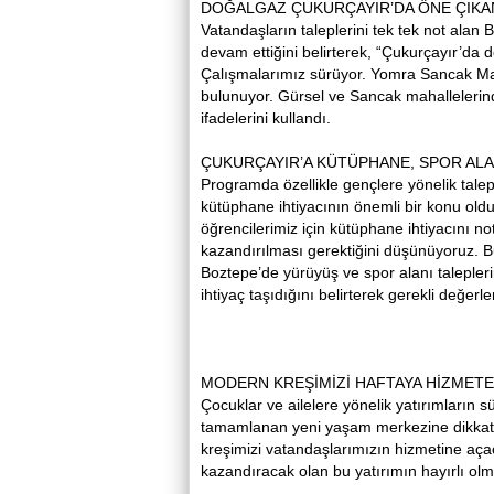
DOĞALGAZ ÇUKURÇAYIR’DA ÖNE ÇIKA
Vatandaşların taleplerini tek tek not ala
devam ettiğini belirterek, “Çukurçayır’da
Çalışmalarımız sürüyor. Yomra Sancak Maha
bulunuyor. Gürsel ve Sancak mahallelerind
ifadelerini kullandı.
ÇUKURÇAYIR’A KÜTÜPHANE, SPOR ALA
Programda özellikle gençlere yönelik tale
kütüphane ihtiyacının önemli bir konu old
öğrencilerimiz için kütüphane ihtiyacını no
kazandırılması gerektiğini düşünüyoruz. 
Boztepe’de yürüyüş ve spor alanı taleple
ihtiyaç taşıdığını belirterek gerekli değerl
MODERN KREŞİMİZİ HAFTAYA HİZMET
Çocuklar ve ailelere yönelik yatırımları
tamamlanan yeni yaşam merkezine dikkat 
kreşimizi vatandaşlarımızın hizmetine aça
kazandıracak olan bu yatırımın hayırlı olm