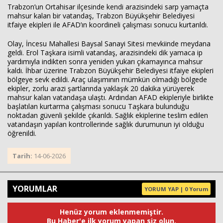
Trabzon’un Ortahisar ilçesinde kendi arazisindeki sarp yamaçta
mahsur kalan bir vatandaş, Trabzon Büyükşehir Belediyesi
itfaiye ekipleri ile AFAD’ın koordineli çalışması sonucu kurtarıldı.
Haberin Doğru Adresi.
Olay, İncesu Mahallesi Baysal Sanayi Sitesi mevkiinde meydana
geldi. Erol Taşkara isimli vatandaş, arazisindeki dik yamaca ip
yardımıyla indikten sonra yeniden yukarı çıkamayınca mahsur
kaldı. İhbar üzerine Trabzon Büyükşehir Belediyesi itfaiye ekipleri
bölgeye sevk edildi. Araç ulaşımının mümkün olmadığı bölgede
ekipler, zorlu arazi şartlarında yaklaşık 20 dakika yürüyerek
mahsur kalan vatandaşa ulaştı. Ardından AFAD ekipleriyle birlikte
başlatılan kurtarma çalışması sonucu Taşkara bulunduğu
noktadan güvenli şekilde çıkarıldı. Sağlık ekiplerine teslim edilen
vatandaşın yapılan kontrollerinde sağlık durumunun iyi olduğu
öğrenildi.
Tarih:
14-06-2026
YORUMLAR
YORUM YAP | 0 Yorum
Henüz yorum eklenmemiştir.
Bu Haber'e ilk yorum yapan siz olun.