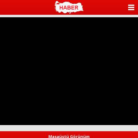
ANASAYFA
KATEGORİLER
YAZARLAR
ANKETLER
FOTO GALERİ
VİDEO GALERİ
KÜNYE
İLETİŞİM
Masaüstü Görünüm