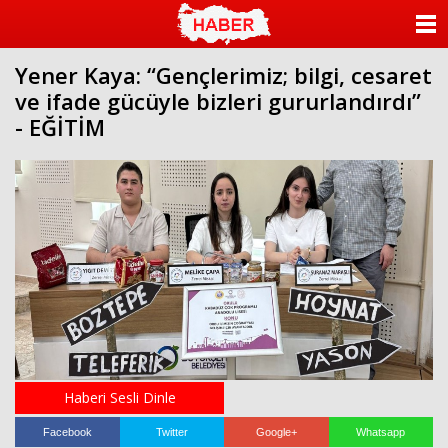
ANASAYFA
Yener Kaya: “Gençlerimiz; bilgi, cesaret
KATEGORİLER
ve ifade gücüyle bizleri gururlandırdı”
- EĞİTİM
YAZARLAR
ANKETLER
FOTO GALERİ
VİDEO GALERİ
KÜNYE
İLETİŞİM
Haberi Sesli Dinle
Facebook
Twitter
Google+
Whatsapp