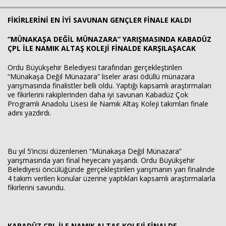
FİKİRLERİNİ EN İYİ SAVUNAN GENÇLER FİNALE KALDI
Haberin Doğru Adresi.
“MÜNAKAŞA DEĞİL MÜNAZARA” YARIŞMASINDA KABADÜZ
ÇPL İLE NAMIK ALTAŞ KOLEJİ FİNALDE KARŞILAŞACAK
Ordu Büyükşehir Belediyesi tarafından gerçekleştirilen
“Münakaşa Değil Münazara” liseler arası ödüllü münazara
yarışmasında finalistler belli oldu. Yaptığı kapsamlı araştırmaları
ve fikirlerini rakiplerinden daha iyi savunan Kabadüz Çok
Programlı Anadolu Lisesi ile Namık Altaş Koleji takımları finale
adını yazdırdı.
Bu yıl 5’incisi düzenlenen “Münakaşa Değil Münazara”
yarışmasında yarı final heyecanı yaşandı. Ordu Büyükşehir
Belediyesi öncülüğünde gerçekleştirilen yarışmanın yarı finalinde
4 takım verilen konular üzerine yaptıkları kapsamlı araştırmalarla
fikirlerini savundu.
KABADÜZ ÇPL İLE NAMIK ALTAŞ KOLEJİ FİNALDE