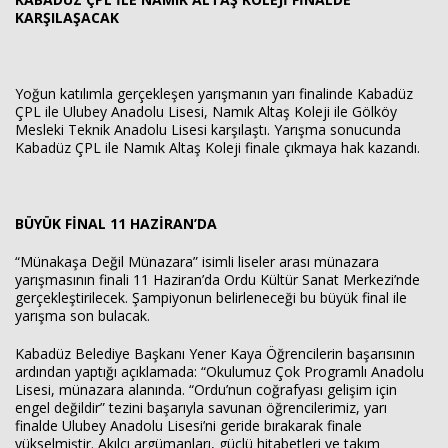
KARŞILAŞACAK
Yoğun katılımla gerçekleşen yarışmanın yarı finalinde Kabadüz
ÇPL ile Ulubey Anadolu Lisesi, Namık Altaş Koleji ile Gölköy
Mesleki Teknik Anadolu Lisesi karşılaştı. Yarışma sonucunda
Kabadüz ÇPL ile Namık Altaş Koleji finale çıkmaya hak kazandı.
BÜYÜK FİNAL 11 HAZİRAN’DA
“Münakaşa Değil Münazara” isimli liseler arası münazara
yarışmasının finali 11 Haziran’da Ordu Kültür Sanat Merkezi’nde
gerçekleştirilecek. Şampiyonun belirleneceği bu büyük final ile
yarışma son bulacak.
Kabadüz Belediye Başkanı Yener Kaya Öğrencilerin başarısının
ardından yaptığı açıklamada: “Okulumuz Çok Programlı Anadolu
Lisesi, münazara alanında. “Ordu’nun coğrafyası gelişim için
engel değildir” tezini başarıyla savunan öğrencilerimiz, yarı
finalde Ulubey Anadolu Lisesi’ni geride bırakarak finale
yükselmiştir. Akılcı argümanları, güçlü hitabetleri ve takım