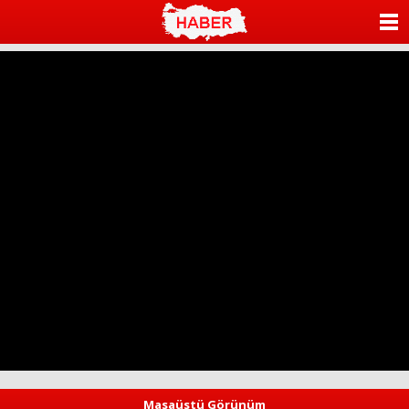
ANASAYFA
KATEGORİLER
YAZARLAR
ANKETLER
FOTO GALERİ
VİDEO GALERİ
KÜNYE
İLETİŞİM
Masaüstü Görünüm